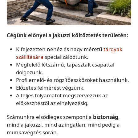
Cégünk előnyei a jakuzzi költöztetés területén:
Kifejezetten nehéz és nagy méretű
tárgyak
szállítására
specializálódtunk.
Megfelelő létszámú, tapasztalt csapattal
dolgozunk.
Profi emelő- és rögzítőeszközöket használunk.
Előzetes felmérést végzünk.
A teljes folyamatot megszervezzük az
előkészítéstől az elhelyezésig.
Számunkra elsődleges szempont a
biztonság
,
mind a jakuzzi, mind az ingatlan, mind pedig a
munkavégzés során.