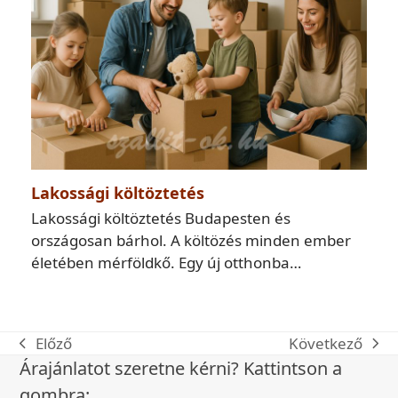
Lakossági költöztetés
Lakossági költöztetés Budapesten és
országosan bárhol. A költözés minden ember
életében mérföldkő. Egy új otthonba…
Következő
Előző
következő
előző
Árajánlatot szeretne kérni? Kattintson a
bejegyzés:
bejegyzés:
gombra: