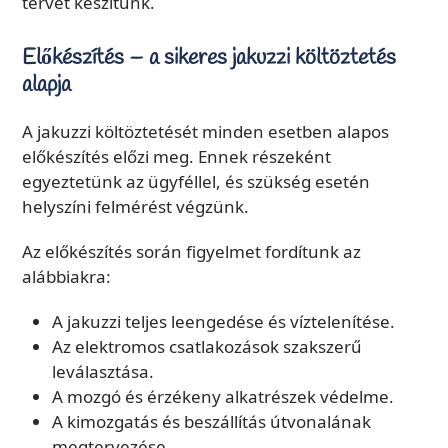
tervet készítünk.
Előkészítés – a sikeres jakuzzi költöztetés
alapja
A jakuzzi költöztetését minden esetben alapos
előkészítés előzi meg. Ennek részeként
egyeztetünk az ügyféllel, és szükség esetén
helyszíni felmérést végzünk.
Az előkészítés során figyelmet fordítunk az
alábbiakra:
A jakuzzi teljes leengedése és víztelenítése.
Az elektromos csatlakozások szakszerű
leválasztása.
A mozgó és érzékeny alkatrészek védelme.
A kimozgatás és beszállítás útvonalának
megtervezése.