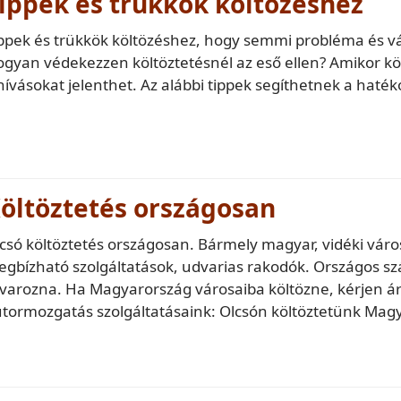
ippek és trükkök költözéshez
ppek és trükkök költözéshez, hogy semmi probléma és v
gyan védekezzen költöztetésnél az eső ellen? Amikor köl
hívásokat jelenthet. Az alábbi tippek segíthetnek a hat
öltöztetés országosan
csó költöztetés országosan. Bármely magyar, vidéki város
gbízható szolgáltatások, udvarias rakodók. Országos szá
varozna. Ha Magyarország városaiba költözne, kérjen ár
tormozgatás szolgáltatásaink: Olcsón költöztetünk Mag