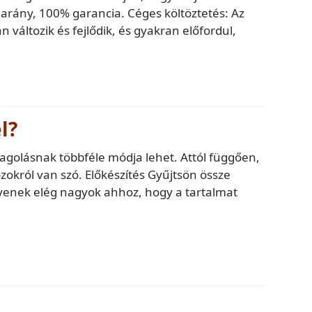
k arány, 100% garancia. Céges költöztetés: Az
an változik és fejlődik, és gyakran előfordul,
l?
olásnak többféle módja lehet. Attól függően,
król van szó. Előkészítés Gyűjtsön össze
enek elég nagyok ahhoz, hogy a tartalmat