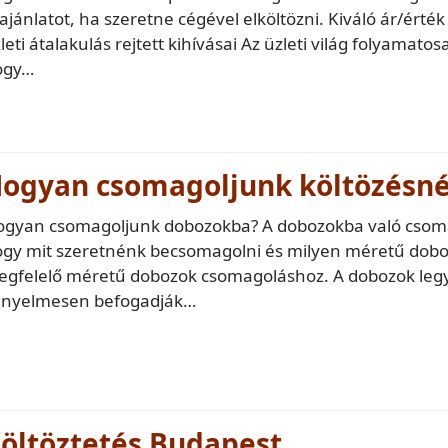
ajánlatot, ha szeretne cégével elköltözni. Kiváló ár/érté
leti átalakulás rejtett kihívásai Az üzleti világ folyamatos
ogy…
ogyan csomagoljunk költözésné
gyan csomagoljunk dobozokba? A dobozokba való csomag
gy mit szeretnénk becsomagolni és milyen méretű dobozo
gfelelő méretű dobozok csomagoláshoz. A dobozok legy
ényelmesen befogadják…
öltöztetés Budapest