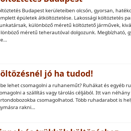
ltöztetés Budapest kerületeiben olcsón, gyorsan, haté
mplett épületek átköltöztetése. Lakossági költöztetés p
nkatársak, különböző méretű költöztető járművek, kivá
lönböző méretű teherautóval dolgozunk. Megbízható, gy
ve…
öltözésnél jó ha tudod!
be lehet csomagolni a ruhaneműt? Ruhákat és egyéb ru
omagolni a szállítás vagy tárolás céljából. Itt van néhá
rtondobozokba csomagolhatod. Több ruhadarabot is hel
gymásra rakni…