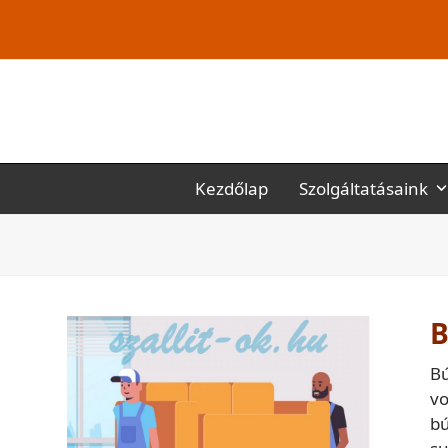
Kezdőlap
Szolgáltatásaink
B
Bú
vo
bú