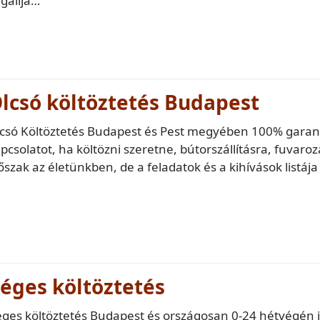
gallja…
lcsó költöztetés Budapest
csó Költöztetés Budapest és Pest megyében 100% garanci
pcsolatot, ha költözni szeretne, bútorszállításra, fuvar
őszak az életünkben, de a feladatok és a kihívások listá
éges költöztetés
ges költöztetés Budapest és országosan 0-24 hétvégén i