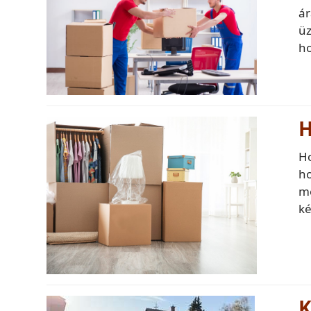
ár
üz
h
H
Ho
ho
me
k
K