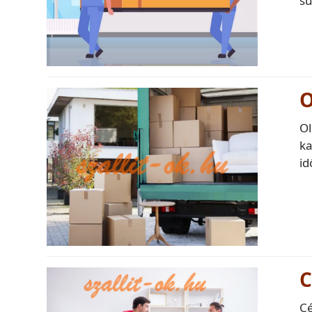
su
O
Ol
ka
id
C
Cé