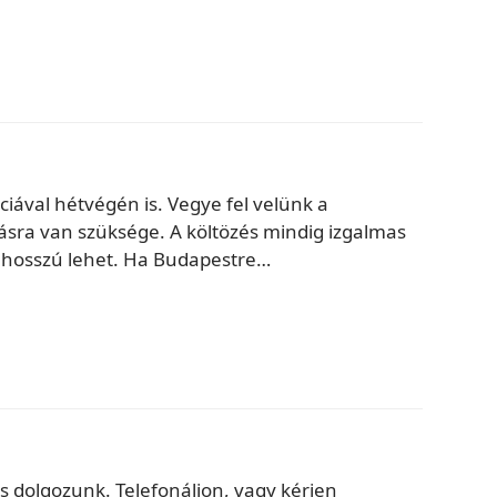
ával hétvégén is. Vegye fel velünk a
ozásra van szüksége. A költözés mindig izgalmas
ja hosszú lehet. Ha Budapestre…
s dolgozunk. Telefonáljon, vagy kérjen