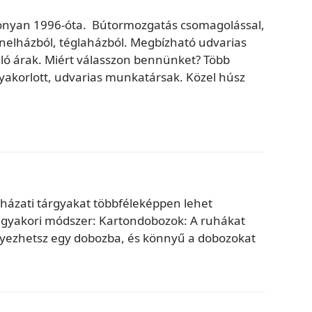
konyan 1996-óta. Bútormozgatás csomagolással,
anelházból, téglaházból. Megbízható udvarias
ló árak. Miért válasszon bennünket? Több
akorlott, udvarias munkatársak. Közel húsz
házati tárgyakat többféleképpen lehet
ny gyakori módszer: Kartondobozok: A ruhákat
yezhetsz egy dobozba, és könnyű a dobozokat