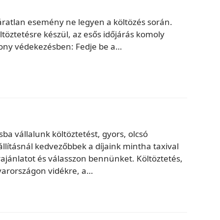
áratlan esemény ne legyen a költözés során.
töztetésre készül, az esős időjárás komoly
ékony védekezésben: Fedje be a…
ba vállalunk költöztetést, gyors, olcsó
llításnál kedvezőbbek a díjaink mintha taxival
ajánlatot és válasszon bennünket. Költöztetés,
yarországon vidékre, a…