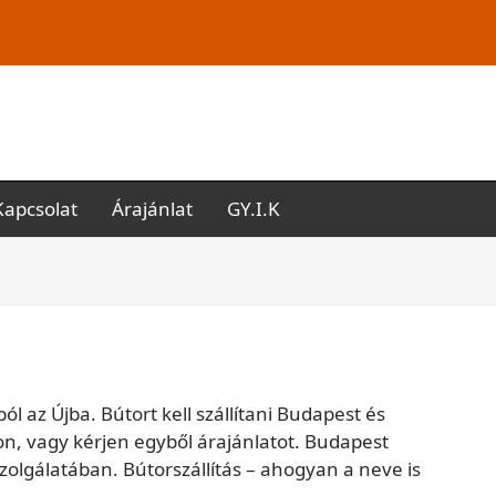
Kapcsolat
Árajánlat
GY.I.K
 az Újba. Bútort kell szállítani Budapest és
n, vagy kérjen egyből árajánlatot. Budapest
szolgálatában. Bútorszállítás – ahogyan a neve is