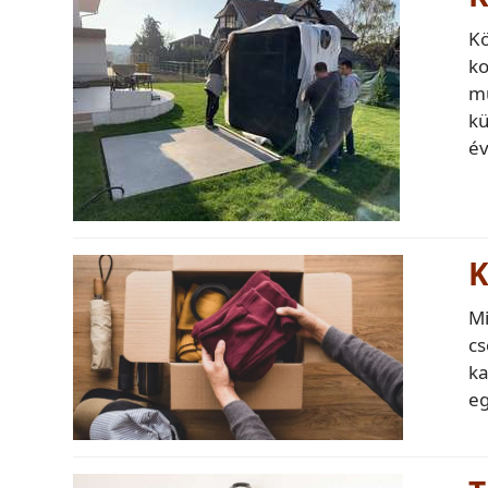
Kö
ko
mu
kü
é
K
Mi
cs
ka
e