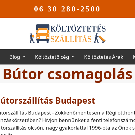
06 30 280-2500
Blog
Költöztető cég
Költöztetés Árak
Bútor csomagolás
útorszállítás Budapest
torszállítás Budapest - Zökkenőmentesen a Régi otthonból
nzáskörzetében? Hívjon bennünket a fenti telefonszámo
torszállítás olcsón, nagy gyakorlattal 1996-óta az Önök 