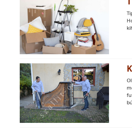
T
Ti
Ho
ki
K
Ol
me
fu
bú