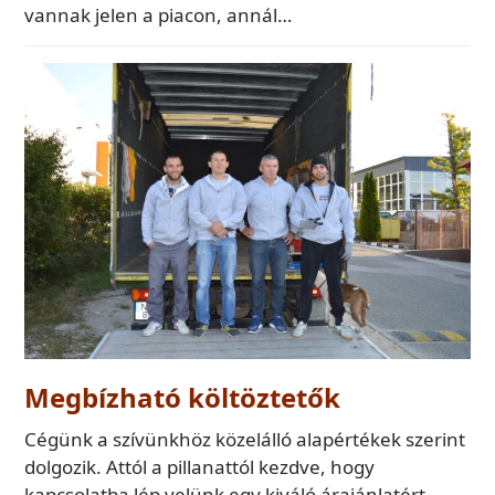
vannak jelen a piacon, annál…
Megbízható költöztetők
Cégünk a szívünkhöz közelálló alapértékek szerint
dolgozik. Attól a pillanattól kezdve, hogy
kapcsolatba lép velünk egy kiváló árajánlatért,