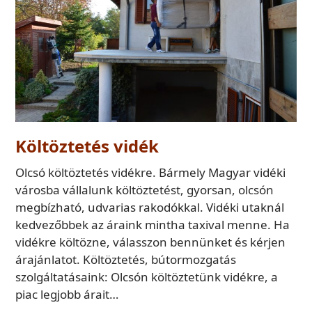
Költöztetés vidék
Olcsó költöztetés vidékre. Bármely Magyar vidéki
városba vállalunk költöztetést, gyorsan, olcsón
megbízható, udvarias rakodókkal. Vidéki utaknál
kedvezőbbek az áraink mintha taxival menne. Ha
vidékre költözne, válasszon bennünket és kérjen
árajánlatot. Költöztetés, bútormozgatás
szolgáltatásaink: Olcsón költöztetünk vidékre, a
piac legjobb árait…