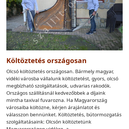
Költöztetés országosan
Olcsó költöztetés országosan. Bármely magyar,
vidéki városba vállalunk költöztetést, gyors, olcsó
megbízható szolgáltatások, udvarias rakodók.
Országos szállításnál kedvezőbbek a díjaink
mintha taxival fuvarozna. Ha Magyarország
városaiba költözne, kérjen árajánlatot és
válasszon bennünket. Költöztetés, bútormozgatás
szolgáltatásaink: Olcsón költöztetünk
Magyarországon vidékre, a…