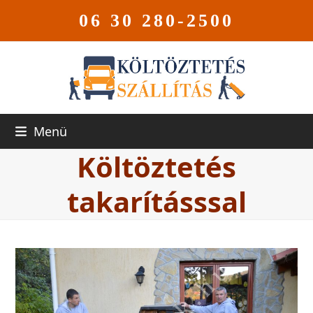
06 30 280-2500
Menü
Költöztetés
takarításssal