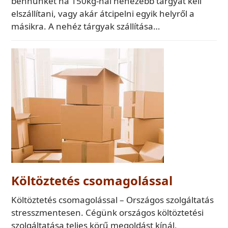
bennünket ha 150kg-nál nehezebb tárgyat kell
elszállítani, vagy akár átcipelni egyik helyről a
másikra. A nehéz tárgyak szállítása…
Költöztetés csomagolással
Költöztetés csomagolással – Országos szolgáltatás
stresszmentesen. Cégünk országos költöztetési
szolgáltatása teljes körű megoldást kínál,