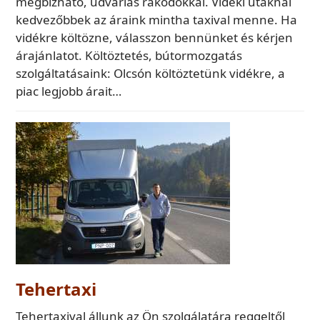
megbízható, udvarias rakodókkal. Vidéki utaknál
kedvezőbbek az áraink mintha taxival menne. Ha
vidékre költözne, válasszon bennünket és kérjen
árajánlatot. Költöztetés, bútormozgatás
szolgáltatásaink: Olcsón költöztetünk vidékre, a
piac legjobb árait…
Tehertaxi
Tehertaxival állunk az Ön szolgálatára reggeltől