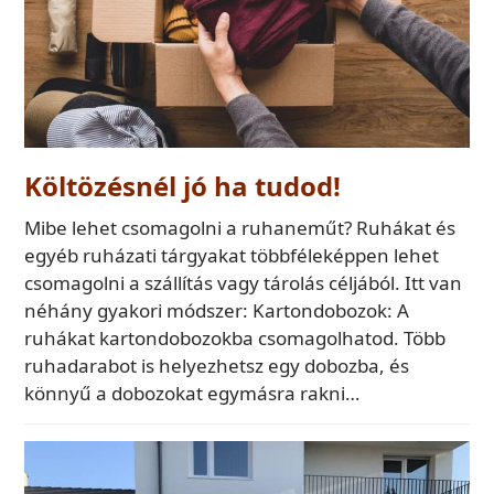
Költözésnél jó ha tudod!
Mibe lehet csomagolni a ruhaneműt? Ruhákat és
egyéb ruházati tárgyakat többféleképpen lehet
csomagolni a szállítás vagy tárolás céljából. Itt van
néhány gyakori módszer: Kartondobozok: A
ruhákat kartondobozokba csomagolhatod. Több
ruhadarabot is helyezhetsz egy dobozba, és
könnyű a dobozokat egymásra rakni…