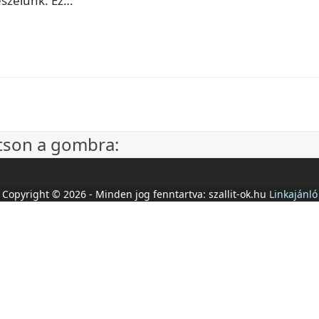
szélünk. Ez…
ntson a gombra:
Copyright © 2026 - Minden jog fenntartva: szallit-ok.hu
Linkajánló