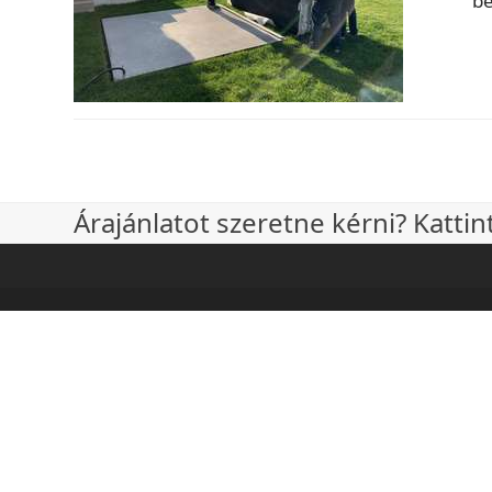
be
Árajánlatot szeretne kérni? Katti