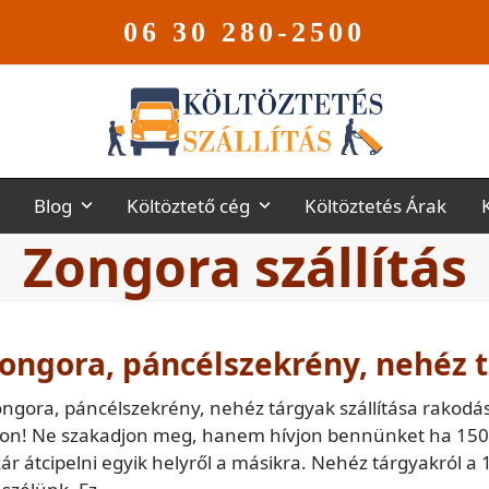
06 30 280-2500
Blog
Költöztető cég
Költöztetés Árak
Zongora szállítás
ongora, páncélszekrény, nehéz t
ngora, páncélszekrény, nehéz tárgyak szállítása rakod
on! Ne szakadjon meg, hanem hívjon bennünket ha 150kg-
ár átcipelni egyik helyről a másikra. Nehéz tárgyakról 