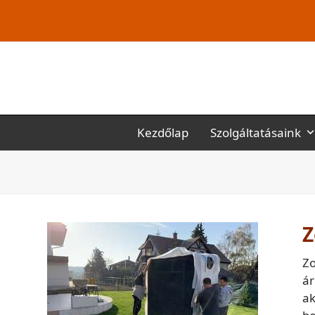
Kezdőlap
Szolgáltatásaink
Z
Zo
ár
ak